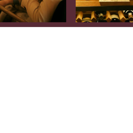
Fredag – landing og orientering
Check in går raskt, men den første ølen på
Hiort Pub
tar
den tiden den tar. Her er storskjerm med fotball, atmosfære
uten krøll, og mulighet til å planlegge helgen mens dere ser
hvem som spiller. Middagen på
Peder Hiort Mathus
gir
dere energi til dagen som kommer – og kanskje en tur
innom
Gruva Cocktailbar
hvis dere vil prøve noe nytt.
Lørdag – når eventyrlysten våkner
Kraftfrokosten gir energi til dagens utfordringer. Dere kan
velge mellom flere aktiviteter som alle starter kort unna