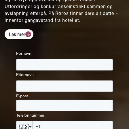
Utfordringer og konkurranseinstinkt sammen og
avslapning etterpå. På Røros finner dere alt dette –
innenfor gangavstand fra hotellet.
Les mer
Fornavn
Etternavn
E-post
*
Telefonnummer
🇺🇸