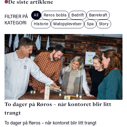
De siste artiklene
All
Røros bobla
Bedrift
Bærekraft
FILTRER PÅ
KATEGORI
Historie
Matopplevelser
Spa
Story
To dager på Røros – når kontoret blir litt
trangt
To dager på Røros – når kontoret blir litt trangt