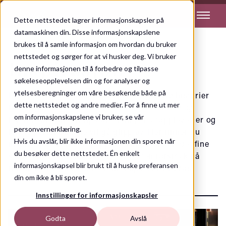
Dette nettstedet lagrer informasjonskapsler på
datamaskinen din. Disse informasjonskapslene
brukes til å samle informasjon om hvordan du bruker
nettstedet og sørger for at vi husker deg. Vi bruker
Inspirasjon
denne informasjonen til å forbedre og tilpasse
søkeleseopplevelsen din og for analyser og
ytelsesberegninger om våre besøkende både på
I bloggartiklene våre deler vi små og store historier
dette nettstedet og andre medier. For å finne ut mer
fra Bergstadens Hotel – alt fra hotellens rike og
om informasjonskapslene vi bruker, se vår
levende historie til tips om deilige matopplevelser og
personvernerklæring.
lokale perler du ikke vil gå glipp av. Her finner du
Hvis du avslår, blir ikke informasjonen din sporet når
inspirasjon, varme og oppdateringer om alt det fine
du besøker dette nettstedet. Én enkelt
som skjer i og rundt hotellet. En liten forsmak på
informasjonskapsel blir brukt til å huske preferansen
følelsen av å være her – midt i hjertet av Røros.
din om ikke å bli sporet.
Innstillinger for informasjonskapsler
Godta
Avslå