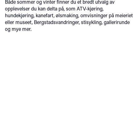
Både sommer og vinter finner du et bredt utvalg av
opplevelser du kan delta på, som ATV-kjøring,
hundekjøring, kanefart, ølsmaking, omvisninger på meieriet
eller museet, Bergstadsvandringer, stisykling, gallerirunde
og mye mer.
Aktiviteter i Røros
Både sommer og vinter finner du et bredt utvalg av
opplevelser du kan delta på, som ATV-kjøring, hundekjøring,
kanefart, ølsmaking, omvisninger på meieriet eller museet,
Bergstadsvandringer, stisykling, gallerirunde og mye mer.
Kanefart
Snøsc
En tur gjennom Bergstadens gater med
Planlegger du
hest og slede/vogn, er noe alle burde
vennetur elle
oppleve minst en gang i livet.
Trenger dere
snøscooter-s
Utendørs
Vinter
Sommer
Utendørs