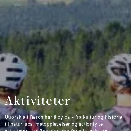
Aktiviteter
Utforsk alt Røros har å by på – fra kultur og historie
til natur, spa, matopplevelser og actionfylte
aktiviteter. Her finner du noe for alle, hele året.