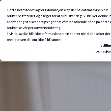
Dette nettstedet lagrer informasjonskapsler på datamaskinen din. 
Pakker & tilbud
Overnatting
Møter og events
bruker nettstedet og sørger for at vi husker deg. Vi bruker denne i
analyser og ytelsesberegninger om våre besøkende både på dette n
bruker, se vår personvernerklæring.
Hvis du avslår, blir ikke informasjonen din sporet når du besøker det
preferansen din om ikke å bli sporet.
Innstillin
informasjon