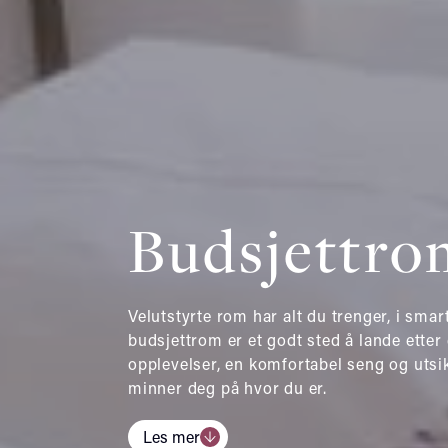
Budsjettro
Velutstyrte rom har alt du trenger, i smar
budsjettrom er et godt sted å lande ette
opplevelser, en komfortabel seng og utsi
minner deg på hvor du er.
Les mer