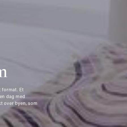
m
t format. Et
r en dag med
kt over byen, som