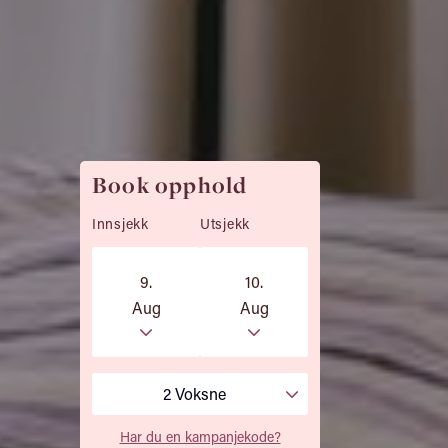
Book opphold
Innsjekk
Utsjekk
9.
10.
Aug
Aug
2 Voksne
Har du en kampanjekode?
−
+
2