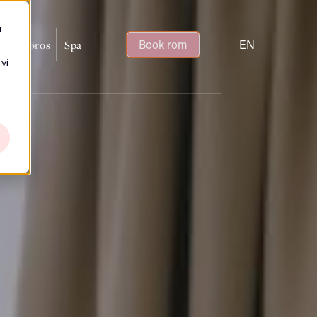
u
Book rom
EN
plev Røros
Spa
vi