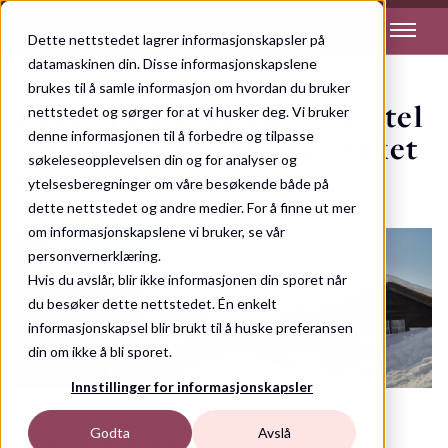
Dette nettstedet lagrer informasjonskapsler på
datamaskinen din. Disse informasjonskapslene
brukes til å samle informasjon om hvordan du bruker
Påske på Bergstadens Hotel
nettstedet og sørger for at vi husker deg. Vi bruker
denne informasjonen til å forbedre og tilpasse
– når vinteren slipper taket
søkeleseopplevelsen din og for analyser og
sakte
ytelsesberegninger om våre besøkende både på
dette nettstedet og andre medier. For å finne ut mer
om informasjonskapslene vi bruker, se vår
personvernerklæring.
Hvis du avslår, blir ikke informasjonen din sporet når
du besøker dette nettstedet. Én enkelt
informasjonskapsel blir brukt til å huske preferansen
din om ikke å bli sporet.
Innstillinger for informasjonskapsler
Godta
Avslå
Når påsken nærmer seg på