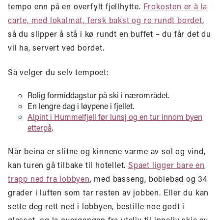
tempo enn på en overfylt fjellhytte.
Frokosten er à la
carte, med lokalmat, fersk bakst og ro rundt bordet
,
så du slipper å stå i kø rundt en buffet – du får det du
vil ha, servert ved bordet.
Så velger du selv tempoet:
Rolig formiddagstur på ski i nærområdet.
En lengre dag i løypene i fjellet.
Alpint i Hummelfjell før lunsj og en tur innom byen
etterpå
.
Når beina er slitne og kinnene varme av sol og vind,
kan turen gå tilbake til hotellet.
Spaet ligger bare en
trapp ned fra lobbyen
, med basseng, boblebad og 34
grader i luften som tar resten av jobben. Eller du kan
sette deg rett ned i lobbyen, bestille noe godt i
glasset, og la overgangen fra uteliv til inneliv skje av